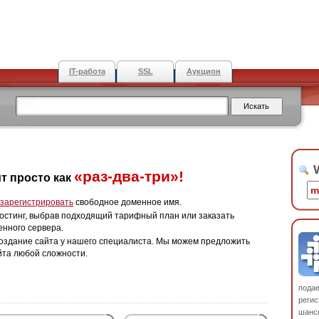
IT-работа
SSL
Аукцион
W
«раз-два-три»!
т просто как
зарегистрировать
свободное доменное имя.
остинг, выбрав подходящий тарифный план или заказать
енного сервера.
оздание сайта у нашего специалиста. Мы можем предложить
йта любой сложности.
пода
регис
шанс