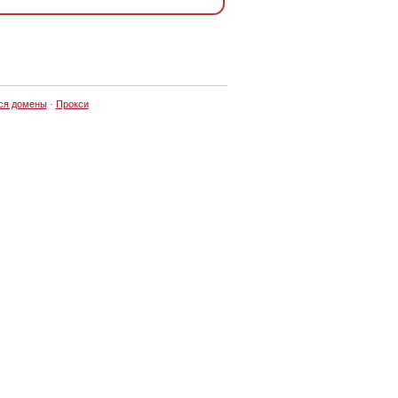
ся домены
·
Прокси