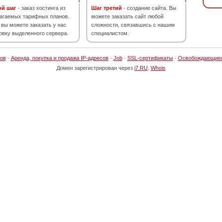
ой шаг
- заказ хостинга из
Шаг третий
- создание сайта. Вы
агаемых тарифных планов.
можете заказать сайт любой
 вы можете заказать у нас
сложности, связавшись с нашим
овку выделенного сервера.
специалистом.
ов
·
Аренда, покупка и продажа IP-адресов
·
Job
·
SSL-сертификаты
·
Освобождающие
Домен зарегистрирован через
i7.RU
.
Whois