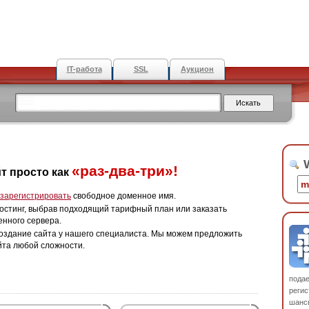
IT-работа
SSL
Аукцион
W
«раз-два-три»!
т просто как
зарегистрировать
свободное доменное имя.
остинг, выбрав подходящий тарифный план или заказать
енного сервера.
оздание сайта у нашего специалиста. Мы можем предложить
йта любой сложности.
пода
регис
шанс