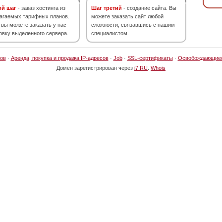
ой шаг
- заказ хостинга из
Шаг третий
- создание сайта. Вы
агаемых тарифных планов.
можете заказать сайт любой
 вы можете заказать у нас
сложности, связавшись с нашим
овку выделенного сервера.
специалистом.
ов
·
Аренда, покупка и продажа IP-адресов
·
Job
·
SSL-сертификаты
·
Освобождающие
Домен зарегистрирован через
i7.RU
.
Whois