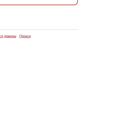
ся домены
·
Прокси